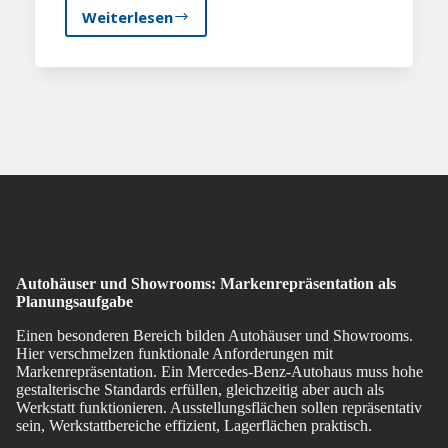
Weiterlesen
Manfred
Schenk
Rezensionen:
Erfolgreiche
Projekte
von
Ottweiler
bis
zur
Pfalz
Autohäuser und Showrooms: Markenrepräsentation als
Planungsaufgabe
Einen besonderen Bereich bilden Autohäuser und Showrooms.
Hier verschmelzen funktionale Anforderungen mit
Markenrepräsentation. Ein Mercedes-Benz-Autohaus muss hohe
gestalterische Standards erfüllen, gleichzeitig aber auch als
Werkstatt funktionieren. Ausstellungsflächen sollen repräsentativ
sein, Werkstattbereiche effizient, Lagerflächen praktisch.