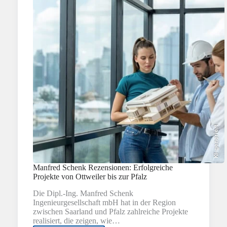
bis
zur
erfolgreichen
Vermietung
KI-generiert
Manfred Schenk Rezensionen: Erfolgreiche
Projekte von Ottweiler bis zur Pfalz
Die Dipl.-Ing. Manfred Schenk
Ingenieurgesellschaft mbH hat in der Region
zwischen Saarland und Pfalz zahlreiche Projekte
realisiert, die zeigen, wie…