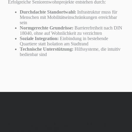
Erfolgreiche Seniorenwohnprojekte entstehen durch:
Durchdachte Standortwahl:
Infrastruktur muss für
Menschen mit Mobilitätseinschränkungen erreichbar
sein
Normgerechte Grundrisse:
Barrierefreiheit nach DIN
18040, ohne auf Wohnlichkeit zu verzichten
Soziale Integration:
Einbindung in bestehende
Quartiere statt Isolation am Stadtrand
Technische Unterstützung:
Hilfssysteme, die intuitiv
bedienbar sind
Einzelhandel: Zwischen wirtschaftlichen Zwängen und
städtebaulichen Vorgaben