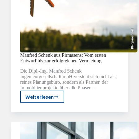
KI-generiert
Manfred Schenk aus Pirmasens: Vom ersten
Entwurf bis zur erfolgreichen Vermietung
Die Dipl.-Ing. Manfred Schenk
Ingenieurgesellschaft mbH versteht sich nicht als
reines Planungsbüro, sondern als Partner, der
Immobilienprojekte über alle Phasen…
Weiterlesen
Manfred
Schenk
aus
Pirmasens:
Vom
ersten
Entwurf