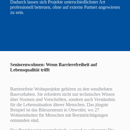
Dadurch lassen sich Projekte unterschiedlichster Art
professionell betreuen, ohne auf externe Partner angewiesen
zu sein.
Seniorenwohnen: Wenn Barrierefreiheit auf
Lebensqualität trifft
Barrierefreie Wohnprojekte gehören zu den sensibelsten
Bauvorhaben. Sie erfordern nicht nur technisches Wissen
über Normen und Vorschriften, sondern auch Verständnis
für die Lebenssituation älterer Menschen. Das jüngste
Beispiel ist das Blieszentrum in Ottweiler, wo 27
Wohneinheiten für Menschen mit Beeinträchtigungen
entstanden sind.