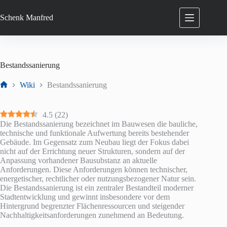
Zum
Inhalt
Schenk
Manfred
springen
Bestandssanierung
Wiki
Bestandssanierung
Start
4.5
(
22
)
Die Bestandssanierung bezeichnet im Bauwesen die bauliche,
technische und funktionale Aufwertung bereits bestehender
Gebäude. Im Gegensatz zum Neubau liegt der Fokus dabei
nicht auf der Errichtung neuer Strukturen, sondern auf der
Anpassung vorhandener Bausubstanz an aktuelle
Anforderungen. Diese Anforderungen können technischer,
energetischer, rechtlicher oder nutzungsbezogener Natur sein.
Die Bestandssanierung ist ein zentraler Bestandteil moderner
Stadtentwicklung und gewinnt insbesondere vor dem
Hintergrund begrenzter Flächenressourcen und steigender
Nachhaltigkeitsanforderungen zunehmend an Bedeutung.